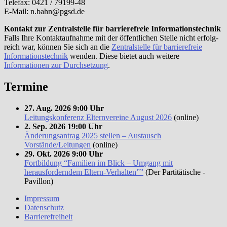
Telefax: 0421 / 79199-48
E‑Mail: n.bahn@pgsd.de
Kontakt zur Zentralstelle für bar­rie­re­freie Informationstechnik
Falls Ihre Kontaktaufnahme mit der öffent­li­chen Stelle nicht erfolg­
reich war, kön­nen Sie sich an die
Zentralstelle für bar­rie­re­freie
Informationstechnik
wen­den. Diese bie­tet auch wei­te­re
Informationen zur Durchsetzung
.
Termine
27. Aug. 2026 9:00 Uhr
Leitungskonferenz Elternvereine August 2026
(online)
2. Sep. 2026 19:00 Uhr
Änderungsantrag 2025 stellen – Austausch
Vorstände/Leitungen
(online)
29. Okt. 2026 9:00 Uhr
Fortbildung “Familien im Blick – Umgang mit
herausforderndem Eltern-Verhalten””
(Der Partitätische -
Pavillon)
Impressum
Datenschutz
Barrierefreiheit