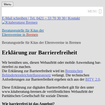
Skip
Menu
to
MENU
content
E-Mail schreiben |
Tel. 0421 – 33 70 30 30 |
Kontakt
Beratungsstelle für Kitas der
Elternvereine in
Bremen
Beratungsstelle für Kitas der Elternvereine in Bremen
Erklärung zur Barrierefreiheit
Wir bemü­hen uns, die­sen Webauftritt oder mobi­le Anwendung bar­
rie­re­frei zu machen.
Die Erklärung zur Barrierefreiheit wird im
Bremischen
Behindertengleichstellungsgesetz
ver­langt. Die tech­ni­schen
Anforderungen zur Barrierefreiheit erge­ben sich aus der
BITV 2.0
.
Diese Erklärung zur digi­ta­len Barrierefreiheit gilt für den unter
www.kitaberatung-bremen.de ver­öf­fent­lich­ten Webauftritt der
Paritätischen Gesellschaft für sozia­le Dienste.
Wie bar­rie­re­frei ist das Angebot?