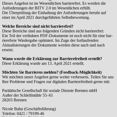
Dieses Angebot ist im Wesentlichen bar­rie­re­frei. Es wer­den die
Anforderungen der BITV 2.0 im Wesentlichen erfüllt.
Die Überprüfung der Einhaltung der Anforderungen beruht auf
einer im April 2021 durch­ge­führ­ten Selbstbewertung.
Welche Bereiche sind nicht barrierefrei?
Diese Bereiche sind aus fol­gen­den Gründen nicht barrierefrei:
Ein Teil der ver­link­ten PDF-Dokumente ist noch nicht für eine bar­
rie­re­freie Wiedergabe opti­miert. Im Zuge der fort­lau­fen­den
Aktualisierungen der Dokumente wer­den die­se nach und nach
ersetzt.
Wann wur­de die Erklärung zur Barrierefreiheit erstellt?
Diese Erklärung wur­de am 13. April 2021 erstellt.
Möchten Sie Barrieren mel­den? (Feedback-Möglichkeit)
Wir möch­ten unser Angebot ger­ne wei­ter ver­bes­sern. Teilen Sie uns
Ihre Probleme und Fragen zur digi­ta­len Barrierefreiheit ger­ne mit:
Paritätische Gesellschaft für sozia­le Dienste Bremen mbH
Außer der Schleifmühle 55–61
28203 Bremen
Nicole Bahn (Geschäftsführung)
Telefon: 0421 / 79199-46